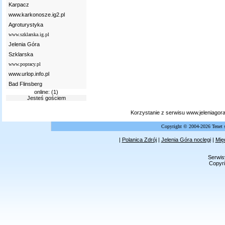
Karpacz
www.karkonosze.ig2.pl
Agroturystyka
www.szklarska.ig.pl
Jelenia Góra
Szklarska
www.popracy.pl
www.urlop.info.pl
Bad Flinsberg
online: (1)
Jesteś gościem
Korzystanie z serwisu www.jeleniagor
Copyright © 2004-2026 Tenet 
|
Polanica Zdrój
|
Jelenia Góra noclegi
|
Mię
Serwis
Copyri