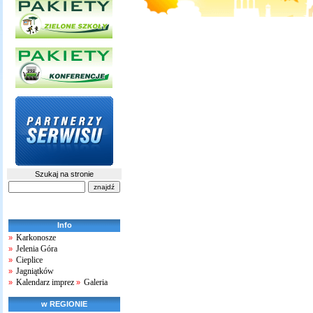
Szukaj na stronie
Info
Karkonosze
»
Jelenia Góra
»
Cieplice
»
Jagniątków
»
Kalendarz imprez
Galeria
»
»
w REGIONIE