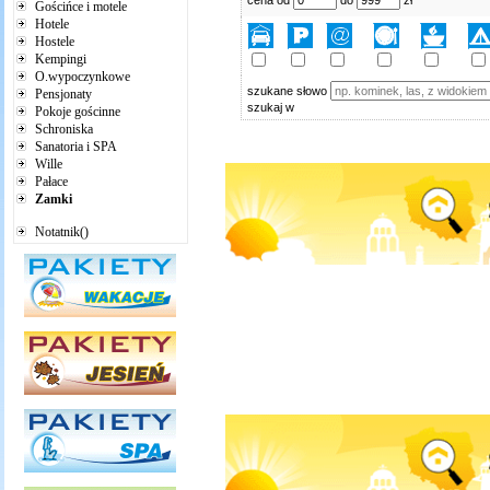
cena od
do
zł
Gościńce i motele
Hotele
Hostele
Kempingi
O.wypoczynkowe
szukane słowo
Pensjonaty
szukaj w
Pokoje gościnne
Schroniska
Sanatoria i SPA
Wille
Pałace
Zamki
Notatnik()