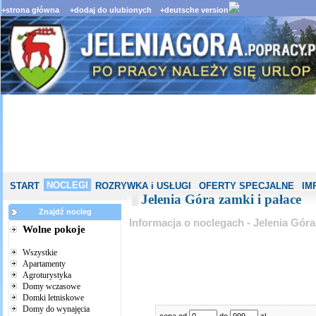
+strona główna
+dodaj do ulubionych
+deutsche version
NOCLEGI
START
ROZRYWKA i USŁUGI
OFERTY SPECJALNE
IM
Jelenia Góra zamki i pałace
Znajdź nocleg
Informacja o noclegach - Jelenia Góra
Wolne pokoje
Wszystkie
Apartamenty
Agroturystyka
Domy wczasowe
Domki letniskowe
Domy do wynajęcia