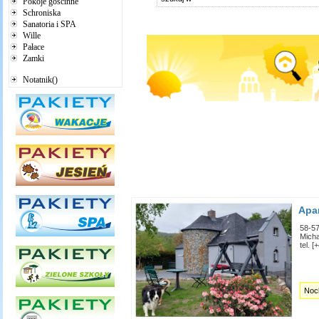
Pokoje gościnne
Schroniska
Sanatoria i SPA
Wille
Pałace
Zamki
Notatnik()
Apa
58-5
Micha
tel. 
Nocl