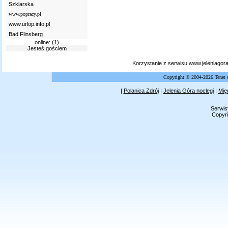
Szklarska
www.popracy.pl
www.urlop.info.pl
Bad Flinsberg
online: (1)
Jesteś gościem
Korzystanie z serwisu www.jeleniagor
Copyright © 2004-2026 Tenet 
|
Polanica Zdrój
|
Jelenia Góra noclegi
|
Mię
Serwis
Copyri