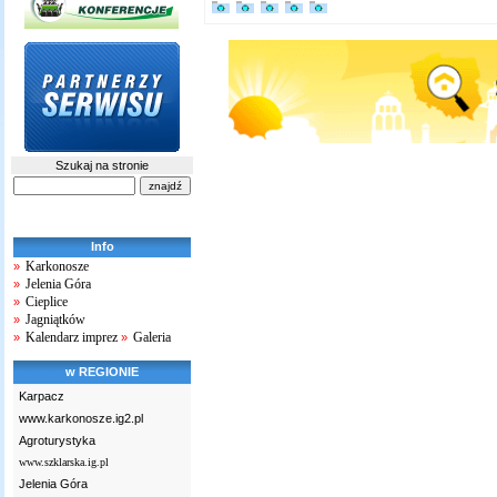
Szukaj na stronie
Info
Karkonosze
»
Jelenia Góra
»
Cieplice
»
Jagniątków
»
Kalendarz imprez
Galeria
»
»
w REGIONIE
Karpacz
www.karkonosze.ig2.pl
Agroturystyka
www.szklarska.ig.pl
Jelenia Góra