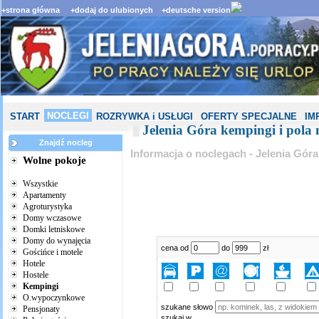
+strona główna
+dodaj do ulubionych
+deutsche version
NOCLEGI
START
ROZRYWKA i USŁUGI
OFERTY SPECJALNE
IM
Jelenia Góra kempingi i pola
Znajdź nocleg
Informacja o noclegach - Jelenia Góra
Wolne pokoje
Wszystkie
Apartamenty
Agroturystyka
Domy wczasowe
Domki letniskowe
Domy do wynajęcia
cena od
do
zł
Gościńce i motele
Hotele
Hostele
Kempingi
O.wypoczynkowe
szukane słowo
Pensjonaty
szukaj w