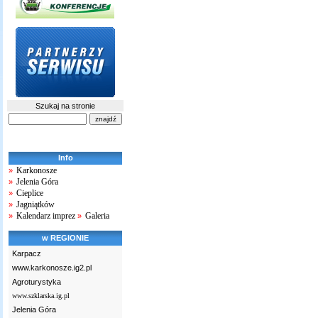
Szukaj na stronie
Info
Karkonosze
»
Jelenia Góra
»
Cieplice
»
Jagniątków
»
Kalendarz imprez
Galeria
»
»
w REGIONIE
Karpacz
www.karkonosze.ig2.pl
Agroturystyka
www.szklarska.ig.pl
Jelenia Góra