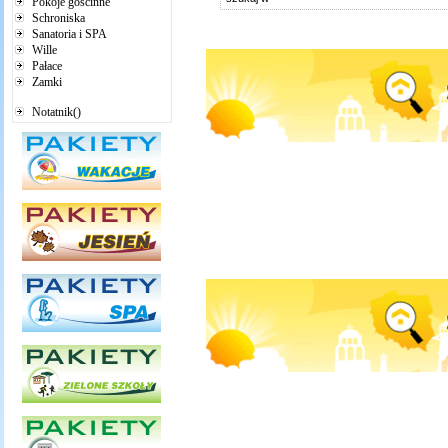
Pokoje gościnne
Schroniska
Sanatoria i SPA
Wille
Pałace
Zamki
Notatnik()