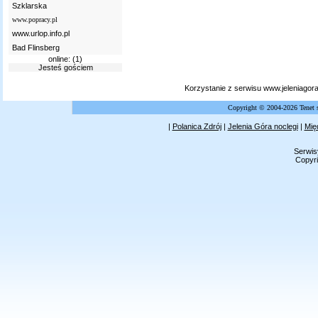
Szklarska
www.popracy.pl
www.urlop.info.pl
Bad Flinsberg
online: (1)
Jesteś gościem
Korzystanie z serwisu www.jeleniagor
Copyright © 2004-2026 Tenet 
|
Polanica Zdrój
|
Jelenia Góra noclegi
|
Mię
Serwis
Copyri