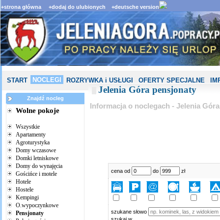
+strona główna
+dodaj do ulubionych
+deutsche version
NOCLEGI
START
ROZRYWKA i USŁUGI
OFERTY SPECJALNE
IM
Jelenia Góra pensjonaty
Znajdź nocleg
Informacja o noclegach - Jelenia Góra
Wolne pokoje
Wszystkie
Apartamenty
Agroturystyka
Domy wczasowe
Domki letniskowe
Domy do wynajęcia
cena od
do
zł
Gościńce i motele
Hotele
Hostele
Kempingi
O.wypoczynkowe
szukane słowo
Pensjonaty
szukaj w