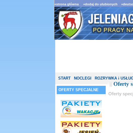
+strona główna
+dodaj do ulubionych
+deutsc
START
NOCLEGI
ROZRYWKA i USŁUG
Oferty s
OFERTY SPECJALNE
Oferty specj