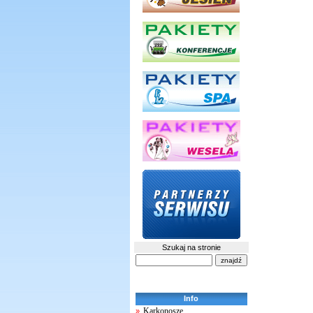
Szukaj na stronie
Info
Karkonosze
»