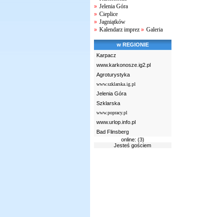
Jelenia Góra
»
Cieplice
»
Jagniątków
»
Kalendarz imprez
Galeria
»
»
w REGIONIE
Karpacz
www.karkonosze.ig2.pl
Agroturystyka
www.szklarska.ig.pl
Jelenia Góra
Szklarska
www.popracy.pl
www.urlop.info.pl
Bad Flinsberg
online: (3)
Jesteś gościem