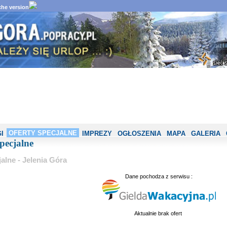
he version
OFERTY SPECJALNE
I
IMPREZY
OGŁOSZENIA
MAPA
GALERIA
pecjalne
alne - Jelenia Góra
Dane pochodza z serwisu :
Aktualnie brak ofert