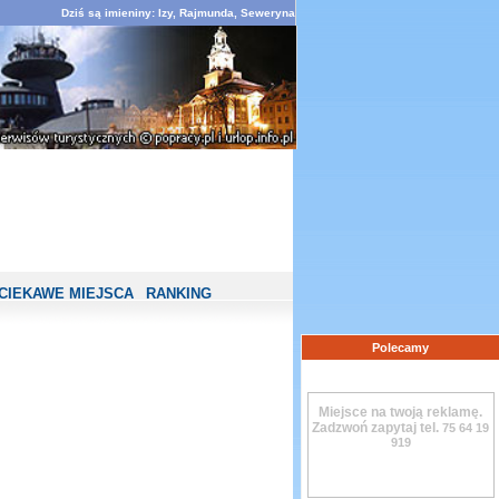
Dziś są imieniny: Izy, Rajmunda, Seweryna
CIEKAWE MIEJSCA
RANKING
Polecamy
Miejsce na twoją reklamę.
Zadzwoń zapytaj tel.
75 64 19
919