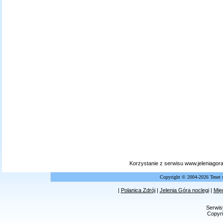
Korzystanie z serwisu www.jeleniagor
Copyright © 2004-2026 Tenet 
|
Polanica Zdrój
|
Jelenia Góra noclegi
|
Mię
Serwis
Copyri