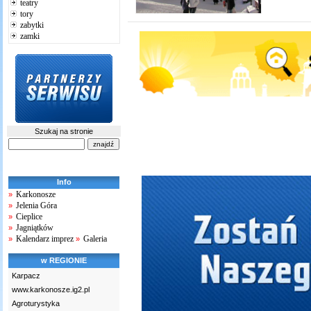
teatry
tory
zabytki
zamki
Szukaj na stronie
Info
Karkonosze
»
Jelenia Góra
»
Cieplice
»
Jagniątków
»
Kalendarz imprez
Galeria
»
»
w REGIONIE
Karpacz
www.karkonosze.ig2.pl
Agroturystyka