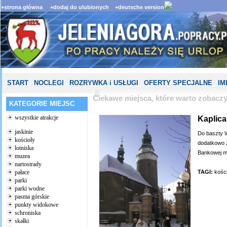
+strona główna
+dodaj do ulubionych
+deutsche version
START
NOCLEGI
ROZRYWKA i USŁUGI
OFERTY SPECJALNE
IM
Ciekawe miejsca, które warto zobacz
KATEGORIE MIEJSC
wszystkie atrakcje
Kaplica
jaskinie
Do baszty W
kościoły
dodatkowo za
lotniska
Bankowej m
muzea
nartostrady
TAGI:
kości
pałace
parki
parki wodne
pasma górskie
punkty widokowe
schroniska
skałki