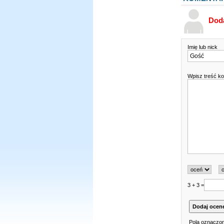
Dod
Imię lub nick
Wpisz treść k
3 + 3 =
Pola oznaczon