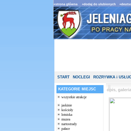
+strona główna
+dodaj do ulubionych
+deutsc
START
NOCLEGI
ROZRYWKA i USŁUG
KATEGORIE MIEJSC
opis, galer
wszystkie atrakcje
jaskinie
kościoły
lotniska
muzea
nartostrady
pałace