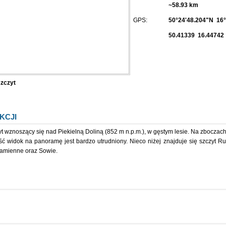
~58.93 km
GPS:
50°24'48.204"N 16°
50.41339 16.44742
zczyt
KCJI
yt wznoszący się nad Piekielną Doliną (852 m n.p.m.), w gęstym lesie. Na zboczac
ść widok na panoramę jest bardzo utrudniony. Nieco niżej znajduje się szczyt Ru
Kamienne oraz Sowie.