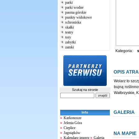
parki
parki wodne
pasma górskie
punkty widokowe
schroniska
skałki
teatry
tory
zabytki
zamki
Kategoria:
s
OPIS ATRA
Wolarz to szcz
bujną roślinno
Szukaj na stronie
Wałbrzyskie, 
GALERIA
Info
Karkonosze
»
Jelenia Góra
»
Cieplice
»
NA MAPIE
Jagniątków
»
Kalendarz imprez
Galeria
»
»