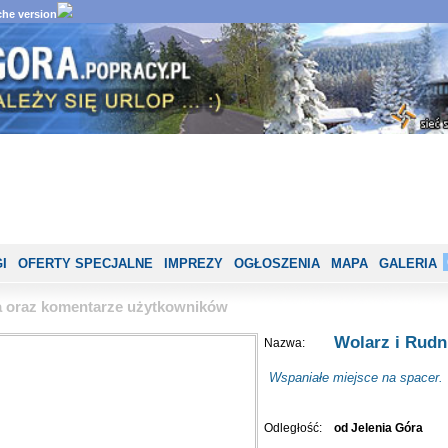
he version
I
OFERTY SPECJALNE
IMPREZY
OGŁOSZENIA
MAPA
GALERIA
ia oraz komentarze użytkowników
Wolarz i Rudn
Nazwa:
Wspaniałe miejsce na spacer.
Odległość:
od Jelenia Góra