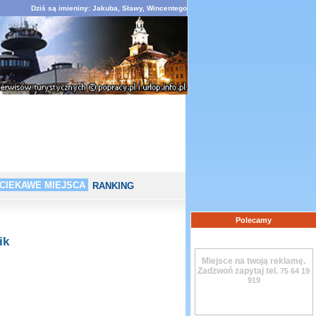
Dziś są imieniny: Jakuba, Sławy, Wincentego
CIEKAWE MIEJSCA
RANKING
Polecamy
ik
Miejsce na twoją reklamę.
Zadzwoń zapytaj tel.
75 64 19
919