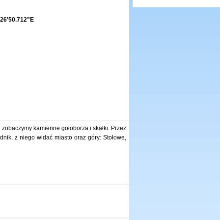
26'50.712"E
h zobaczymy kamienne gołoborza i skałki. Przez
dnik, z niego widać miasto oraz góry: Stołowe,