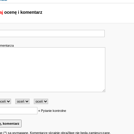
aj
ocenę i komentarz
omentarza
« Pytanie kontrolne
e (*) są wymagane. Komentarze skrajnie obraźliwe nie będą zamieszczane.