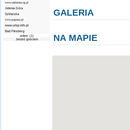
www.szklarska.ig.pl
Jelenia Góra
GALERIA
Szklarska
www.popracy.pl
www.urlop.info.pl
Bad Flinsberg
NA MAPIE
online: (1)
Jesteś gościem