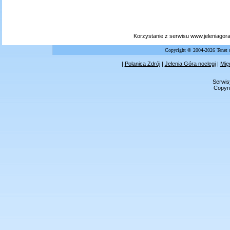
Korzystanie z serwisu www.jeleniagor
Copyright © 2004-2026 Tenet 
|
Polanica Zdrój
|
Jelenia Góra noclegi
|
Mię
Serwis
Copyri