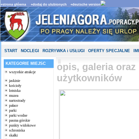
+strona główna
+dodaj do ulubionych
+deutsche version
START
NOCLEGI
ROZRYWKA i USŁUGI
OFERTY SPECJALNE
IM
KATEGORIE MIEJSC
opis, galeria ora
wszystkie atrakcje
użytkowników
jaskinie
kościoły
lotniska
muzea
nartostrady
pałace
parki
parki wodne
pasma górskie
punkty widokowe
schroniska
skałki