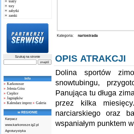
teatry
tory
zabytki
zamki
Kategoria:
nartostrada
OPIS ATRAKCJI
Szukaj na stronie
Dolina sportów zim
Info
snowtubingu, przygo
Karkonosze
»
Jelenia Góra
»
Panująca tu długa zima sprawi
Cieplice
»
Jagniątków
»
przez kilka miesięc
Kalendarz imprez
Galeria
»
»
narciarskiego oraz b
w REGIONIE
Karpacz
wspaniałym punktem w
www.karkonosze.ig2.pl
Agroturystyka