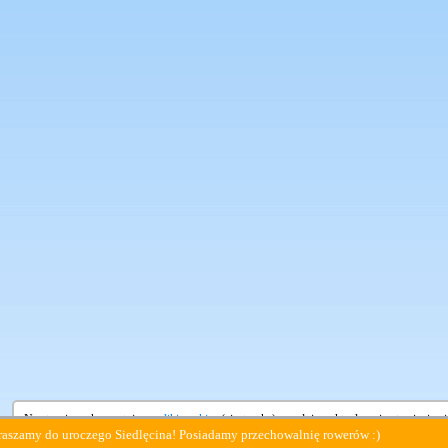
Na stronie wykorzystujemy
pliki cookies
(ciasteczka), zgodnie z aktualnymi ustawieniami
y do uroczego Siedlęcina! Posiadamy przechowalnię rowerów :)