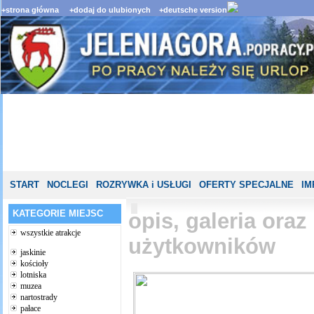
+strona główna
+dodaj do ulubionych
+deutsche version
START
NOCLEGI
ROZRYWKA i USŁUGI
OFERTY SPECJALNE
IM
KATEGORIE MIEJSC
opis, galeria ora
wszystkie atrakcje
użytkowników
jaskinie
kościoły
lotniska
muzea
nartostrady
pałace