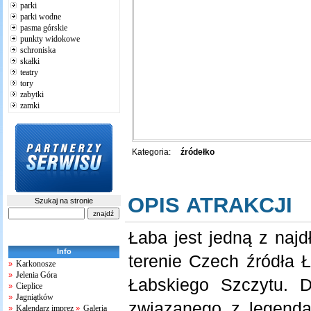
parki
parki wodne
pasma górskie
punkty widokowe
schroniska
skałki
teatry
tory
zabytki
zamki
Kategoria:
źródełko
OPIS ATRAKCJI
Szukaj na stronie
Łaba jest jedną z naj
Info
terenie Czech źródła Ł
Karkonosze
»
Jelenia Góra
»
Łabskiego Szczytu. D
Cieplice
»
Jagniątków
»
związanego z legenda
Kalendarz imprez
Galeria
»
»