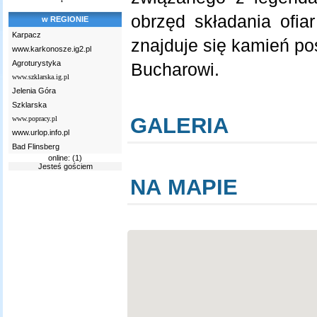
obrzęd składania ofia
w REGIONIE
Karpacz
znajduje się kamień poś
www.karkonosze.ig2.pl
Agroturystyka
Bucharowi.
www.szklarska.ig.pl
Jelenia Góra
Szklarska
GALERIA
www.popracy.pl
www.urlop.info.pl
Bad Flinsberg
online: (1)
Jesteś gościem
NA MAPIE