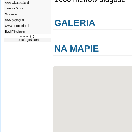
www.szklarska.ig.pl
Jelenia Góra
Szklarska
GALERIA
www.popracy.pl
www.urlop.info.pl
Bad Flinsberg
online: (1)
Jesteś gościem
NA MAPIE