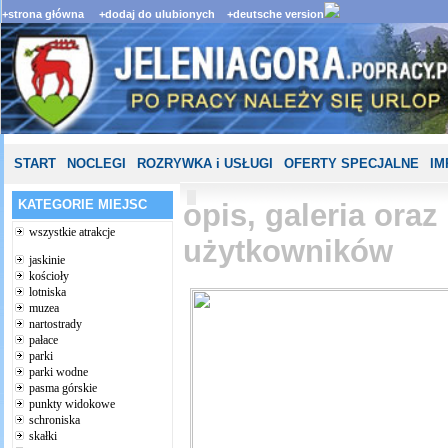
+strona główna
+dodaj do ulubionych
+deutsche version
START
NOCLEGI
ROZRYWKA i USŁUGI
OFERTY SPECJALNE
IM
KATEGORIE MIEJSC
opis, galeria ora
wszystkie atrakcje
użytkowników
jaskinie
kościoły
lotniska
muzea
nartostrady
pałace
parki
parki wodne
pasma górskie
punkty widokowe
schroniska
skałki