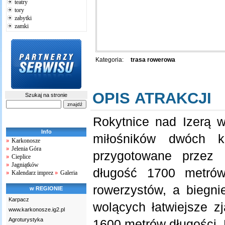
teatry
tory
zabytki
zamki
Kategoria:
trasa rowerowa
OPIS ATRAKCJI
Szukaj na stronie
Rokytnice nad Izerą w
Info
miłośników dwóch k
Karkonosze
»
Jelenia Góra
»
przygotowane przez 
Cieplice
»
Jagniątków
»
długość 1700 metrów
Kalendarz imprez
Galeria
»
»
rowerzystów, a biegni
w REGIONIE
Karpacz
wolących łatwiejsze zj
www.karkonosze.ig2.pl
Agroturystyka
1600 metrów długości. 