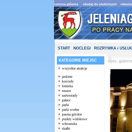
+strona główna
+dodaj do ulubionych
+deutsc
START
NOCLEGI
ROZRYWKA i USŁUG
KATEGORIE MIEJSC
opis, galer
wszystkie atrakcje
jaskinie
kościoły
lotniska
muzea
nartostrady
pałace
parki
parki wodne
pasma górskie
punkty widokowe
schroniska
skałki