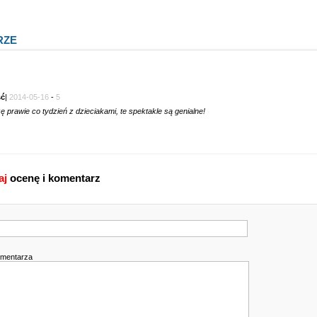
RZE
ć
|
2014-05-16
-
5
 prawie co tydzień z dzieciakami, te spektakle są genialne!
aj
ocenę i komentarz
omentarza