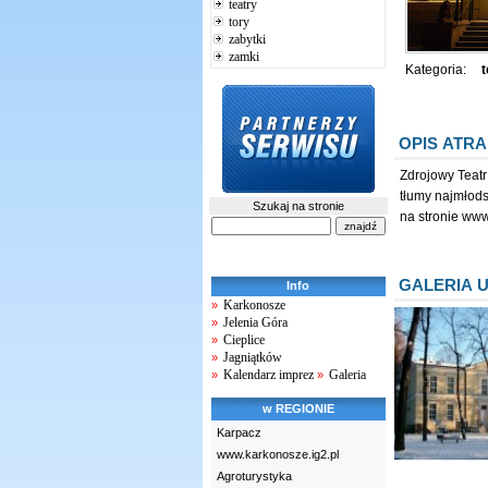
teatry
tory
zabytki
zamki
Kategoria:
t
OPIS ATRA
Zdrojowy Teatr
tłumy najmłods
Szukaj na stronie
na stronie www.
GALERIA 
Info
Karkonosze
»
Jelenia Góra
»
Cieplice
»
Jagniątków
»
Kalendarz imprez
Galeria
»
»
w REGIONIE
Karpacz
www.karkonosze.ig2.pl
Agroturystyka