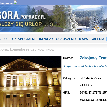
he version
I
OFERTY SPECJALNE
IMPREZY
OGŁOSZENIA
MAPA
GALERIA
ia oraz komentarze użytkowników
Zdrojowy Teat
Nazwa:
Bajeczne spektakle dla całych 
Odległość:
od Jelenia Góra
~4.61 km
GPS:
50°51'47.172"N 15°
50.863103 15.6813