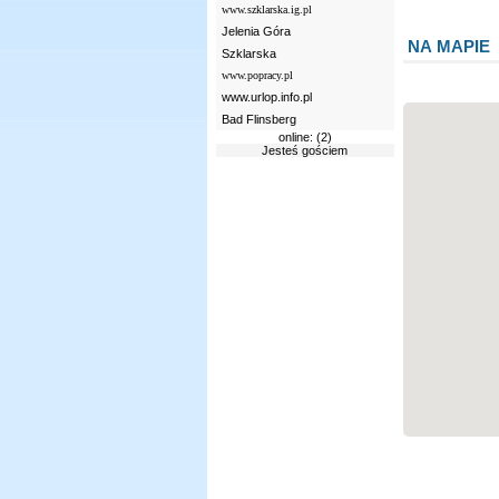
www.szklarska.ig.pl
Jelenia Góra
NA MAPIE
Szklarska
www.popracy.pl
www.urlop.info.pl
Bad Flinsberg
online: (2)
Jesteś gościem