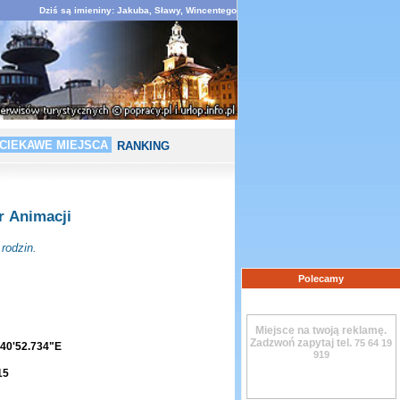
Dziś są imieniny: Jakuba, Sławy, Wincentego
CIEKAWE MIEJSCA
RANKING
r Animacji
rodzin.
Polecamy
Miejsce na twoją reklamę.
Zadzwoń zapytaj tel.
75 64 19
40'52.734"E
919
15