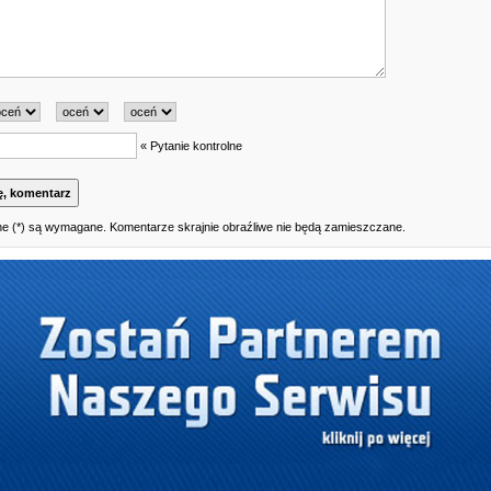
« Pytanie kontrolne
e (*) są wymagane. Komentarze skrajnie obraźliwe nie będą zamieszczane.