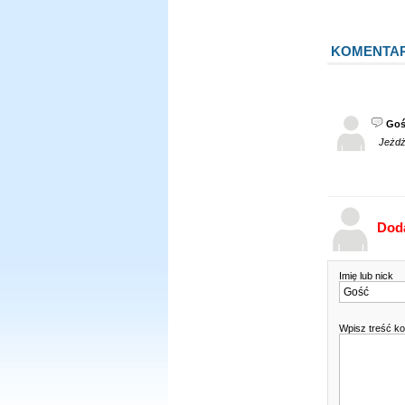
KOMENTA
Goś
Jeżdżę
Dod
Imię lub nick
Wpisz treść k