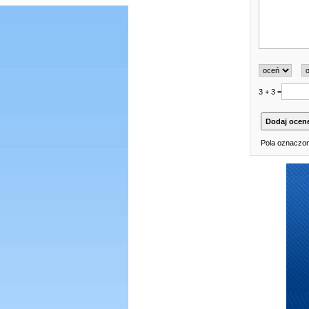
3 + 3 =
Pola oznaczon